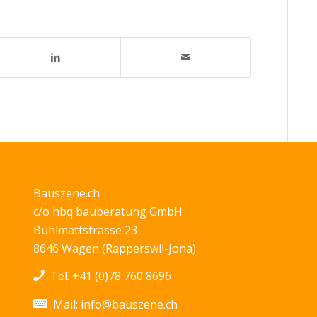
Bauszene.ch
c/o hbq bauberatung GmbH
Bühlmattstrasse 23
8646 Wagen (Rapperswil-Jona)
Tel.
+41 (0)78 760 8696
Mail:
info@bauszene.ch